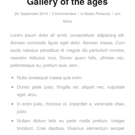
Gallery of the ages
/
/
/
29. September 2014
0 Kommentare
in
News
,
Personal
von
telino
Lorem ipsum dolor sit amet, consectetuer adipiscing elit.
Aenean commodo ligula eget dolor. Aenean massa. Cum
sociis natoque penatibus et magnis dis parturient montes,
nascetur ridiculus mus. Donec quam felis, ultricies nec,
pellentesque eu, pretium quis, sem.
Nulla consequat massa quis enim.
Donec pede justo, fringilla vel, aliquet nec, vulputate
eget, arcu.
In enim justo, rhoncus ut, imperdiet a, venenatis vitae,
justo.
Nullam dictum felis eu pede mollis pretium. Integer
tincidunt. Cras dapibus. Vivamus elementum semper