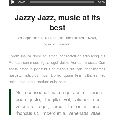
00:00
00:00
Jazzy Jazz, music at its
best
/
/
29. September 2014
0 Kommentare
in
Media
,
News
,
/
Personal
von
telino
Lorem ipsum dolor sit amet, consectetuer adipiscing elit.
Aenean commodo ligula eget dolor. Aenean massa. Cum
sociis natoque penatibus et magnis dis parturient montes,
nascetur ridiculus mus. Donec quam felis, ultricies nec,
pellentesque eu, pretium quis, sem.
Nulla consequat massa quis enim. Donec
pede justo, fringilla vel, aliquet nec,
vulputate eget, arcu. In enim justo,
rhoncus ut, imperdiet a, venenatis vitae,