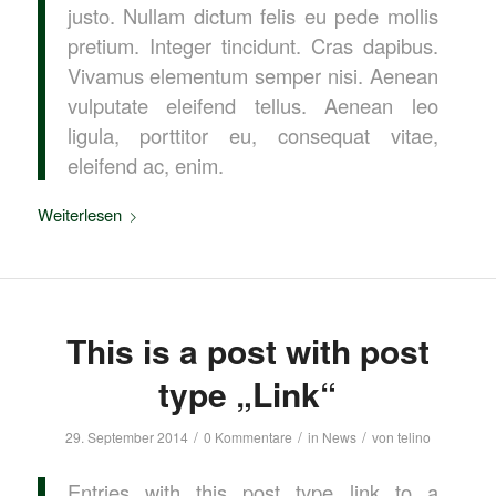
justo. Nullam dictum felis eu pede mollis
pretium. Integer tincidunt. Cras dapibus.
Vivamus elementum semper nisi. Aenean
vulputate eleifend tellus. Aenean leo
ligula, porttitor eu, consequat vitae,
eleifend ac, enim.
Weiterlesen
This is a post with post
type „Link“
/
/
/
29. September 2014
0 Kommentare
in
News
von
telino
Entries with this post type link to a