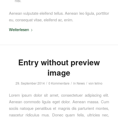
nisi.
Aenean vulputate eleifend tellus. Aenean leo ligula, porttitor
eu, consequat vitae, eleifend ac, enim.
Weiterlesen
Entry without preview
image
/
/
/
29. September 2014
0 Kommentare
in
News
von
telino
Lorem ipsum dolor sit amet, consectetuer adipiscing elit.
Aenean commodo ligula eget dolor. Aenean massa. Cum
sociis natoque penatibus et magnis dis parturient montes,
nascetur ridiculus mus. Donec quam felis, ultricies nec,