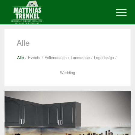
Alle
Alle
/
Events
/
Foliendesign
/
Landscape
/
Logodesign
/
Wedding