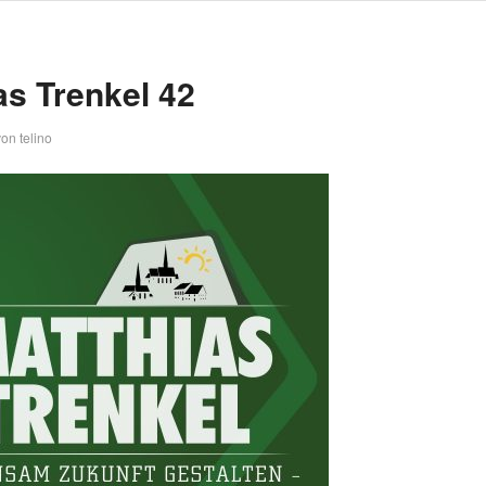
as Trenkel 42
von
telino