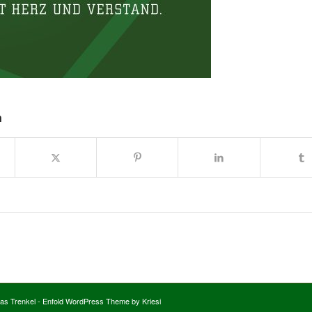
n
ias Trenkel
-
Enfold WordPress Theme by Kriesi