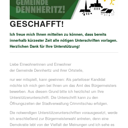
GESCHAFFT!
Ich freue mich Ihnen mitteilen zu können, dass bereits
innerhalb kürzester Zeit alle nötigen Unterschriften vorlagen.
Herzlichen Dank für Ihre Unterstützung!
Liebe Einwohnerinnen und Einwohner
der Gemeinde Dennheritz und ihrer Ortsteile,
nur wer mitspielt, kann gewinnen: Als parteiloser Kandidat
möchte ich mich gern bei Ihnen um das Amt des Bürgermeisters
bewerben. Aus diesem Grund bitte ich herzlichst um Ihre
Unterstützerunterschrift. Die Unterschrift kann zu den
Öffnungszeiten der Stadtverwaltung Crimmitschau erfolgen.
Die notwendigen Unterstützerunterschriften vorausgesetzt, werde
ich anschließend zur Bürgermeisterwahl antreten, denn eine
Demokratie lebt von der Vielfalt der Meinungen und ich sehe es